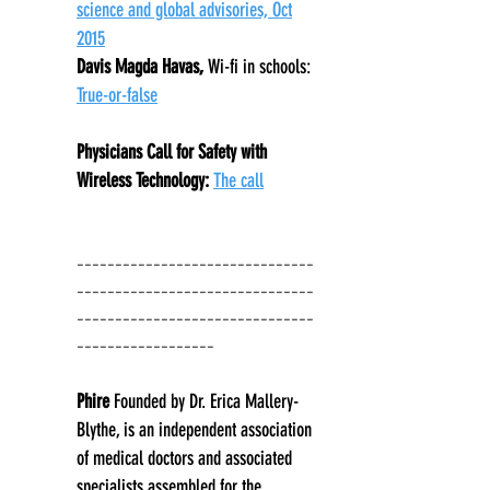
science and global advisories, Oct
2015
Davis Magda Havas,
Wi-fi in schools:
True-or-false
Physicians Call for Safety with
Wireless Technology:
The call
-------------------------------
-------------------------------
-------------------------------
----------
--------
Phire
Founded by Dr. Erica Mallery-
Blythe, is an independent association
of medical doctors and associated
specialists assembled for the