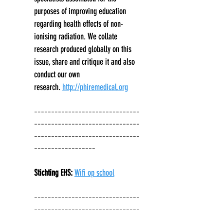
purposes of improving education
regarding health effects of non-
ionising radiation. We collate
research produced globally on this
issue, share and critique it and also
conduct our own
research.
http://phiremedical.org
-------------------------------
-------------------------------
-------------------------------
----------
--------
Stichting EHS:
Wifi op school
-------------------------------
-------------------------------