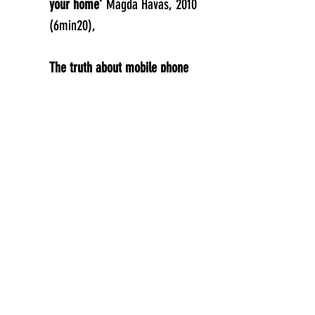
your home’
Magda Havas, 2010
(6min20),
The truth about mobile phone
and wireless radiation’
,
Devra
Davis, 2015 (61min29),
‘Electromagnetic Radiation
Health for Children’
,
Dr Erica
Mallery-Blythe, 2014 (70min),
Reportage ARTE La pollution
électromagnétique : quels
risques pour la santé ?
Disponible du 22/07/2020 au