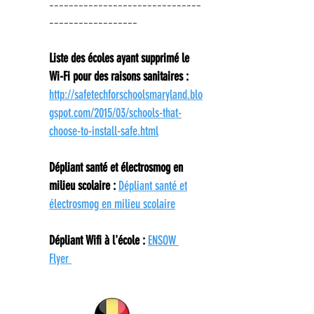
-------------------------------
----------
--------
Liste des écoles ayant supprimé le
Wi-Fi pour des raisons sanitaires :
http://safetechforschoolsmaryland.blo
gspot.com/2015/03/schools-that-
choose-to-install-safe.html
Dépliant santé et électrosmog en
milieu scolaire :
Dépliant santé et
électrosmog en milieu scolaire
Dépliant Wifi à l'école :
ENSOW
Flyer