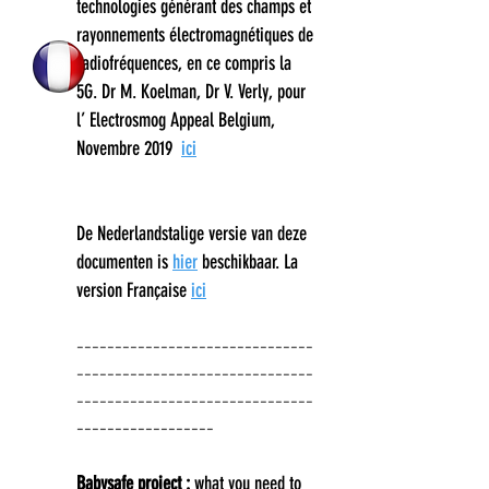
technologies générant des champs et
rayonnements électromagnétiques de
radiofréquences, en ce compris la
5G. Dr M. Koelman, Dr V. Verly, pour
l’ Electrosmog Appeal Belgium,
Novembre 2019
ici
De Nederlandstalige versie van deze
documenten is
hier
beschikbaar. La
version Française
ici
​-------------------------------
-------------------------------
-------------------------------
------------------
Babysafe project :
what you need to